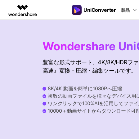
UniConverter
製品
製品
AIGCサービス
概要
ソリューシ
動画変換
New
サポートセンター
動画編集＆変換
作図＆製図
PDF ソリ
法人向け
音声をテキストに
操作ガイド
Wondershare Uni
音声ファイルや動画ファイルを正
多機能ビデオ処理
Filmora
EdrawMax
PDFelemen
学生・教員向け
Windowsユーザー向
確かつ便利にテキストに変換
動画編集ソフト
ベクタードローソフト
豊富な形式サポート、4K/8K/HDR
代理店募集
Macユーザー向け
UniConverter
EdrawMind
高速』変換・圧縮・編集ツールです。
Hot
動画変換ソフト
マインドマップソフト
ガイドビデオ
動画変換
パートナープログ
DVD Memory
ラム
【簡単】複数の動画ファイルを
DVD作成ソフト
8K/4K 動画を簡単に1080Pへ圧縮
様々なデバイス用に高速変換
複数の動画ファイルを様々なデバイス用
DemoCreator
画面録画ソフト
ワンクリックで100%AIを活用してファ
10000＋動画サイトからダウンロード可
Media.io
AI動画・画像・音楽ジェネレーター
SelfyzAI
AI動画・画像編集アプリ