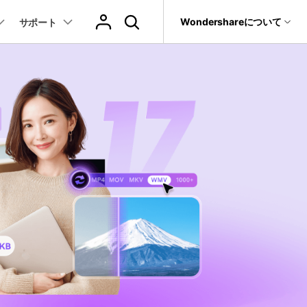
サポート
Wondershareについて
サポート
ィリティ
会社情報
音声/動画
教育現場で活用
バージョン履歴
復元・バックアップ
データ復元・転送
法人様向けお問い合わせ窓口
動画関連のコツ
YouTube関連
動画・音声変換 >
プレーヤー >
it
Dr.Fone
パートナープログラム
動画・音楽変換
元ソフト
活用シーン
Recoverit
Wondershareについて
動画ダウンロード
動画・音声圧縮 >
動画・音声結合 >
真・ファイル修復ソフト
動画圧縮
サポートセンター
動画・音声編集 >
音声をテキストに >
フォン管理ソフト
もっと見る >>
その他の機能 >
録画・録音 >
Trans
のデータ転送ソフト
DVD・CD作成 >
fe
全を守るアプリ