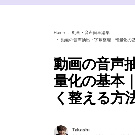
ToMoviee AI
オールインワンAI生成プラットフォーム
Home
動画・音声簡単編集
動画の音声抽出・字幕整理・軽量化の
動画の音声
量化の基本
く整える方
Takashi