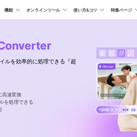
プラン＆価格
機能
法人・教育・パートナー
オンラインツール
企業情報
使い方&コツ
特集ページ
ョン
ユーテ
会社概要
AI 機能
New
動作環境
創業者メッセージ
UniConverter-動画変換ソフト
ューション
PDF編集
作図＆製図
動画編集＆変換
データ
Converter
オンライン動画圧縮ツール
ソフト
採用情報
AI動画補正 >
AI 画像補正 >
UniConverter Windows版
t
PDFelement
EdrawMind
Filmora
Recover
動画・画像の無料圧縮
け
PDF編集ソフト
データ復
ファイルを効率的に処理できる『超
お問い合わせ
EdrawMax
UniConverter
テキスト読み上げ >
シーン検出 >
UniConverter Mac版
PDFelement Cloud
Repairit
Hot
電子署名とクラウドサービス
動画・写
ハイライト自動検出
透かし編集 >
オンライン動画変換ツール
HiPDF
Dr.Fone
PDF編集オンラインツール
スマート
>
動画・音声・画像の無料変換
に高速変換
Mobile
ボーカルリムーバー
ボイスチェンジャー
スマホ間
イルを処理できる
>
>
能
FamiSa
子供の安
もっと見る >