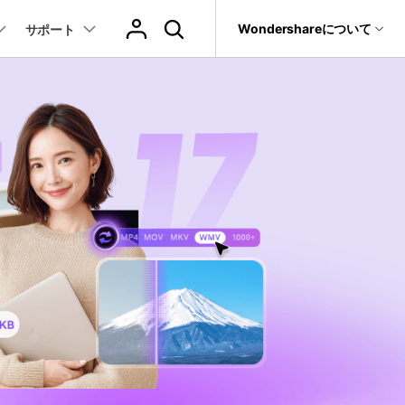
サポート
Wondershareについて
サポート
ィリティ
会社情報
音声/動画
教育現場で活用
バージョン履歴
復元・バックアップ
データ復元・転送
法人様向けお問い合わせ窓口
動画関連のコツ
YouTube関連
動画・音声変換 >
プレーヤー >
it
Dr.Fone
Wondershareについて
動画・音楽変換
元ソフト
活用シーン
Recoverit
サポートセンター
動画ダウンロード
動画・音声圧縮 >
動画・音声結合 >
真・ファイル修復ソフト
動画圧縮
動画・音声編集 >
音声をテキストに >
フォン管理ソフト
もっと見る >>
その他の機能 >
録画・録音 >
Trans
のデータ転送ソフト
DVD・CD作成 >
fe
全を守るアプリ