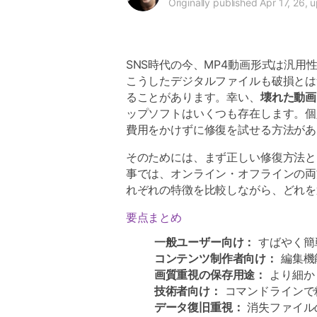
Originally published Apr 17, 26,
SNS時代の今、MP4動画形式は汎
こうしたデジタルファイルも破損とは
ることがあります。幸い、
壊れた動画
ップソフトはいくつも存在します。個
費用をかけずに修復を試せる方法があ
そのためには、まず正しい修復方法と
事では、オンライン・オフラインの両
れぞれの特徴を比較しながら、どれを
要点まとめ
一般ユーザー向け：
すばやく簡
コンテンツ制作者向け：
編集機
画質重視の保存用途：
より細かく
技術者向け：
コマンドラインで精
データ復旧重視：
消失ファイルの救出