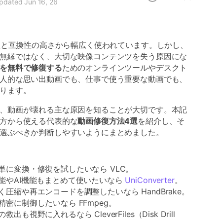
 updated Jun 16, 26
用性と互換性の高さから幅広く使われています。しかし、
無縁ではなく、大切な映像コンテンツを失う原因にな
を無料で修復する
ためのオンラインツールやデスクト
人的な思い出動画でも、仕事で使う重要な動画でも、
ります。
、動画が壊れる主な原因を知ることが大切です。本記
方から使える代表的な
動画修復方法4選
を紹介し、そ
選ぶべきか判断しやすいようにまとめました。
単に変換・修復を試したいなら VLC。
能やAI機能もまとめて使いたいなら
UniConverter
。
圧縮や再エンコードを調整したいなら HandBrake。
密に制御したいなら FFmpeg。
も視野に入れるなら CleverFiles（Disk Drill