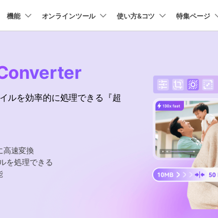
プラン＆価格
機能
法人・教育・パートナー
オンラインツール
企業情報
使い方&コツ
特集ページ
ョン
ユーテ
会社概要
AI 機能
New
動作環境
創業者メッセージ
UniConverter-動画変換ソフト
ューション
PDF編集
作図＆製図
動画編集＆変換
データ
Converter
オンライン動画圧縮ツール
ソフト
採用情報
AI動画補正 >
AI 画像補正 >
UniConverter Windows版
t
PDFelement
EdrawMind
Filmora
Recover
動画・画像の無料圧縮
け
PDF編集ソフト
データ復
ファイルを効率的に処理できる『超
お問い合わせ
EdrawMax
UniConverter
テキスト読み上げ >
シーン検出 >
UniConverter Mac版
PDFelement Cloud
Repairit
Hot
電子署名とクラウドサービス
動画・写
ハイライト自動検出
透かし編集 >
オンライン動画変換ツール
HiPDF
Dr.Fone
PDF編集オンラインツール
スマート
>
動画・音声・画像の無料変換
に高速変換
Mobile
ボーカルリムーバー
ボイスチェンジャー
スマホ間
イルを処理できる
>
>
能
FamiSa
子供の安
もっと見る >