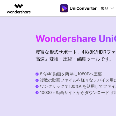
UniConverter
製品
製品
AIGCサービス
概要
ソリューシ
動画変換
New
サポートセンター
動画編集＆変換
作図＆製図
PDF ソリ
法人向け
音声をテキストに
操作ガイド
Wondershare Uni
音声ファイルや動画ファイルを正
多機能ビデオ処理
Filmora
EdrawMax
PDFelemen
学生・教員向け
Windowsユーザー向
確かつ便利にテキストに変換
動画編集ソフト
ベクタードローソフト
豊富な形式サポート、4K/8K/HDR
代理店募集
Macユーザー向け
UniConverter
EdrawMind
高速』変換・圧縮・編集ツールです。
Hot
動画変換ソフト
マインドマップソフト
ガイドビデオ
動画変換
パートナープログ
DVD Memory
ラム
【簡単】複数の動画ファイルを
DVD作成ソフト
8K/4K 動画を簡単に1080Pへ圧縮
様々なデバイス用に高速変換
複数の動画ファイルを様々なデバイス用
DemoCreator
画面録画ソフト
ワンクリックで100%AIを活用してファ
10000＋動画サイトからダウンロード可
Media.io
AI動画・画像・音楽ジェネレーター
SelfyzAI
AI動画・画像編集アプリ