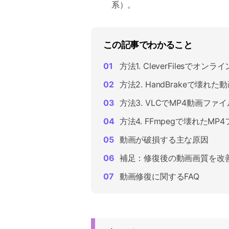
系）。
この記事でわかること
方法1. CleverFilesでオ
方法2. HandBrakeで壊れ
方法3. VLCでMP4動画ファ
方法4. FFmpegで壊れたM
動画が破損する主な原因
補足：修復後の動画画質を改
動画修復に関するFAQ